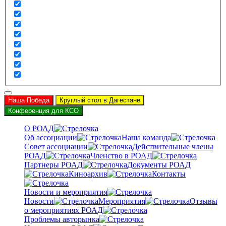
Наша Победа
Круглый стол в Дагестане
Конференция для КСО
О РОАД
Об ассоциации
Наша команда
Совет ассоциации
Действительные члены
РОАД
Членство в РОАД
Партнеры РОАД
Документы РОАД
Киноархив
Контакты
Новости и мероприятия
Новости
Мероприятия
Отзывы
о мероприятиях РОАД
Проблемы авторынка