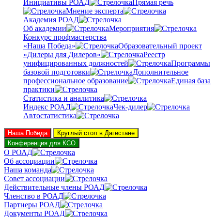
Инициативы РОАД
Прямая речь
Мнение эксперта
Академия РОАД
Об академии
Мероприятия
Конкурс профмастерства
«Наша Победа»
Образовательный проект
«Дилеры для Дилеров»
Реестр
унифицированных должностей
Программы
базовой подготовки
Дополнительное
профессиональное образование
Единая база
практики
Статистика и аналитика
Индекс РОАД
Чек-дилер
Автостатистика
Наша Победа
Круглый стол в Дагестане
Конференция для КСО
О РОАД
Об ассоциации
Наша команда
Совет ассоциации
Действительные члены РОАД
Членство в РОАД
Партнеры РОАД
Документы РОАД