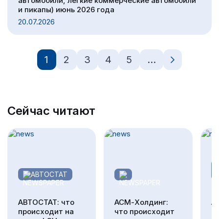
автомобили, легкие коммерческие автомобили
и пикапы) июнь 2026 года
20.07.2026
1
2
3
4
5
…
Сейчас читают
АВТОСТАТ
АВТОСТАТ: что
АСМ-Холдинг:
А
происходит на
что происходит
г