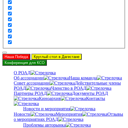
Наша Победа
Круглый стол в Дагестане
Конференция для КСО
О РОАД
Об ассоциации
Наша команда
Совет ассоциации
Действительные члены
РОАД
Членство в РОАД
Партнеры РОАД
Документы РОАД
Киноархив
Контакты
Новости и мероприятия
Новости
Мероприятия
Отзывы
о мероприятиях РОАД
Проблемы авторынка