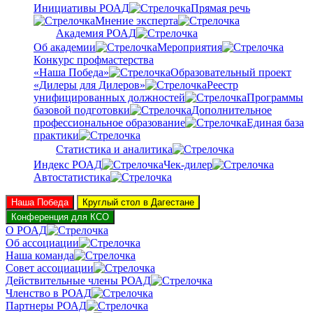
Инициативы РОАД
Прямая речь
Мнение эксперта
Академия РОАД
Об академии
Мероприятия
Конкурс профмастерства
«Наша Победа»
Образовательный проект
«Дилеры для Дилеров»
Реестр
унифицированных должностей
Программы
базовой подготовки
Дополнительное
профессиональное образование
Единая база
практики
Статистика и аналитика
Индекс РОАД
Чек-дилер
Автостатистика
Наша Победа
Круглый стол в Дагестане
Конференция для КСО
О РОАД
Об ассоциации
Наша команда
Совет ассоциации
Действительные члены РОАД
Членство в РОАД
Партнеры РОАД