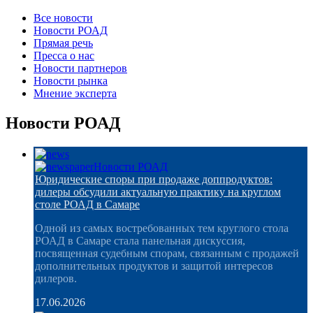
Все новости
Новости РОАД
Прямая речь
Пресса о нас
Новости партнеров
Новости рынка
Мнение эксперта
Новости РОАД
Новости РОАД
Юридические споры при продаже доппродуктов:
дилеры обсудили актуальную практику на круглом
столе РОАД в Самаре
Одной из самых востребованных тем круглого стола
РОАД в Самаре стала панельная дискуссия,
посвященная судебным спорам, связанным с продажей
дополнительных продуктов и защитой интересов
дилеров.
17.06.2026