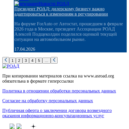
Новости РОАД
Президент РОАД: дилерскому бизнесу важно
адаптироваться к изменениям в регулировании
На форуме ForAuto от Автостат, прошедшем в феврале
2026 года в Москве, президент Ассоциации РОАД
Алексей Подщеколдин поделился оценкой текущей
ситуации на автомобильном рынке.
17.04.2026
1
2
3
4
5
…
При копировании материалов ссылка на www.asroad.org
обязательна в формате гиперссылки
Политика в отношении обработки персональных данных
Согласие на обработку персональных данных
Публичная оферта о заключении договора возмездного
оказания информационно-консультационных услуг