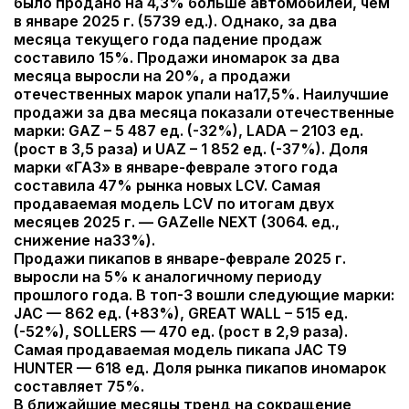
было продано на 4,3% больше автомобилей, чем
в январе 2025 г. (5739 ед.). Однако, за два
месяца текущего года падение продаж
составило 15%. Продажи иномарок за два
месяца выросли на 20%, а продажи
отечественных марок упали на17,5%. Наилучшие
продажи за два месяца показали отечественные
марки: GAZ – 5 487 ед. (-32%), LADA – 2103 ед.
(рост в 3,5 раза) и UAZ – 1 852 ед. (-37%). Доля
марки «ГАЗ» в январе-феврале этого года
составила 47% рынка новых LCV. Самая
продаваемая модель LCV по итогам двух
месяцев 2025 г. — GAZelle NEXT (3064. ед.,
снижение на33%).
Продажи пикапов в январе-феврале 2025 г.
выросли на 5% к аналогичному периоду
прошлого года. В топ-3 вошли следующие марки:
JAC — 862 ед. (+83%), GREAT WALL – 515 ед.
(-52%), SOLLERS — 470 ед. (рост в 2,9 раза).
Самая продаваемая модель пикапа JAC T9
HUNTER — 618 ед. Доля рынка пикапов иномарок
составляет 75%.
В ближайшие месяцы тренд на сокращение