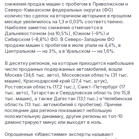
снижения продаж машин с пробегом в Приволжском и
Северо-Кавказском федеральных округах (ФО)
количество сделок на вторичном авторынке в прошлом
месяце увеличилось на 1,3 и 0,03% соответственно.
Наиболее заметно снижение отмечается в
Дальневосточном (на 10,5%), Южном (–9%) и
Сибирском (–8,8%) ФО. В Северо-Западном ФО
продажи машин с пробегом в июле упали на 4,4%, в
Центральном — на 3%, а в Уральском — на 1,6%.
В десятку регионов, на которые приходится наибольшее
число проданных подержанных автомобилей, вошли
Москва (34,6 тыс. авто), Московская область (31 тыс.
машин), Краснодарский край (27,4 тыс. штук),
Ростовская область (17,2 тыс.), Санкт-Петербург (17
тыс. авто), Татарстан и Свердловская область (по 15,8
тыс. машин), а также Дагестан (13,1 тыс.) и Челябинская
область (13 тыс. автомобилей с пробегом). Причем
последние два региона показывают небольшую
положительную динамику, другие регионы из топ-10
демонстрируют минус или выходят в ноль.
Опрошенные «Известиями» эксперты называют