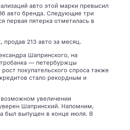
еализаций авто этой марки превысил
886 авто бренда. Следующие три
ся первая пятерка отметилась в
, продав 213 авто за месяц.
ександра Шапринского, на
ентробанка — петербуржцы
а рост покупательского спроса также
окредитов стало рекордным и
о возможном увеличении
 уверен Шапринский. Напомним,
а был выпущен в конце июля. В