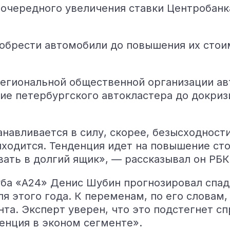
очередного увеличения ставки Центробанка
иобрести автомобили до повышения их стои
 региональной общественной организации а
ие петербургского автокластера до докриз
анавливается в силу, скорее, безысходност
иходится. Тенденция идет на повышение ст
ывать в долгий ящик», — рассказывал он РБ
уба «А24» Денис Шубин прогнозировал спад
я этого года. К переменам, по его словам
та. Эксперт уверен, что это подстегнет с
ренция в эконом сегменте».