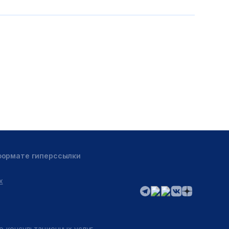
 формате гиперссылки
х
о-консультационных услуг