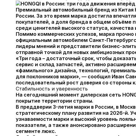
Премиальный автомобильный бренд из Китая 
России.
За это время марка достигла впечатл
покупателей, а доля бренда в общем объёме 
среди ценителей высокого статуса, качества 
Помимо коммерческих успехов, марка прочно 
официальным автомобилем Санкт-Петербургск
лидеры мнений и представители бизнес-элиты
отправной точкой для новых амбициозных про
«Три года – достаточный срок, чтобы доказа
сервис и склад запчастей, активно расширяе
«фамильного» дизайна, технологий, премиаль
для поклонников марки», — сообщил Иван Сав
последовательный рост доверия со стороны к
Стабильность и уверенность
На сегодняшний момент дилерская сеть HONGQ
покрытие территории страны.
В преддверии 3-летия марки в России, в Мос
стратегическому плану развития на 2026-й. 
узнаваемости марки и высокий уровень лояль
показатели, а также анонсировано расширени
сегменте люкс.