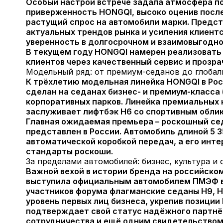
Особый настрой встрече задала атмосфера п
приверженность HONGQI, высоко оценив посл
растущий спрос на автомобили марки. Предст
актуальных трендов рынка и усиления клиентс
уверенность в долгосрочном и взаимовыгодно
В текущем году HONGQI намерен реализовать 
клиентов через качественный сервис и прозр
Модельный ряд: от премиум-седанов до глоба
К трёхлетию модельная линейка HONGQI в Ро
сделан на седанах бизнес- и премиум-класса 
корпоративных парков. Линейка премиальных 
заслуживает лифтбэк Н6 со спортивным обли
Главная ожидаемая премьера – роскошный се
представлен в России. Автомобиль длиной 5 
автоматической коробкой передач, а его инте
стандарты роскоши.
За пределами автомобилей: бизнес, культура и
Важной вехой в истории бренда на российск
выступила официальным автомобилем ПМЭФ в 2
участников форума флагманские седаны H9, Н
уровень первых лиц бизнеса, укрепив позици
подтверждает свой статус надёжного партнё
сотрудничества и ещё одним свидетельством