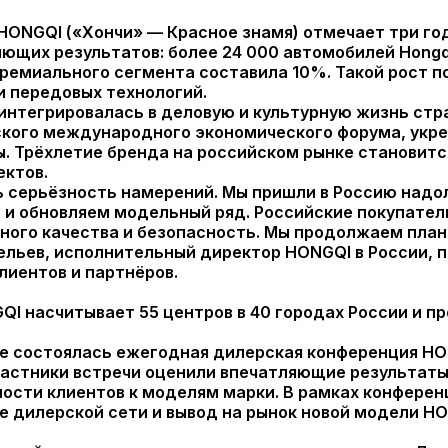
HONGQI («Хончи» — Красное знамя) отмечает три го
яющих результатов: более 24 000 автомобилей Hongq
премиального сегмента составила 10%. Такой рост
и передовых технологий.
интегрировалась в деловую и культурную жизнь стр
ого международного экономического форума, укре
. Трёхлетие бренда на российском рынке становится
ектов.
ть серьёзность намерений. Мы пришли в Россию надо
м и обновляем модельный ряд. Российские покупате
ного качества и безопасность. Мы продолжаем пла
ельев, исполнительный директор HONGQI в России, 
лиентов и партнёров.
I насчитывает 55 центров в 40 городах России и п
кве состоялась ежегодная дилерская конференция HO
Участники встречи оценили впечатляющие результат
ности клиентов к моделям марки. В рамках конфере
е дилерской сети и вывод на рынок новой модели H