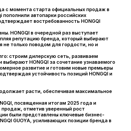
да с момента старта официальных продаж в
i пополнили автопарки российских
 подтверждает востребованность HONGQI
аны. HONGQI в очередной раз выступает
пляя репутацию бренда, который выбирают
 не только поводом для гордости, но и
лго: строим дилерскую сеть, развиваем
ли выбирают HONGQI за сочетание узнаваемого
номерное развитие и готовим новые премьеры
подтверждая устойчивость позиций HONGQI и
родолжает расти, обеспечивая максимальное
NGQI, посвященная итогам 2025 года и
ы продаж, отметив уверенный рост
нции были представлены ключевые бизнес-
ONGQI GUOYA, усиливающих позиции бренда в