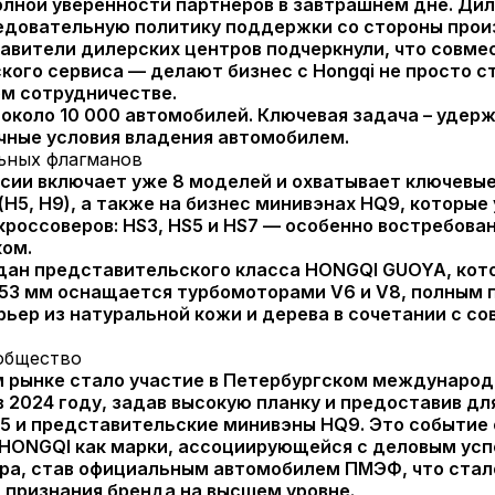
олной уверенности партнеров в завтрашнем дне. Д
едовательную политику поддержки со стороны произ
авители дилерских центров подчеркнули, что совмес
кого сервиса — делают бизнес с Hongqi не просто с
м сотрудничестве.
около 10 000 автомобилей. Ключевая задача – удерж
ачные условия владения автомобилем.
льных флагманов
ссии включает уже 8 моделей и охватывает ключевы
(H5, H9), а также на бизнес минивэнах HQ9, которы
кроссоверов: HS3, HS5 и HS7 — особенно востребова
ком.
дан представительского класса HONGQI GUOYA, кото
353 мм оснащается турбомоторами V6 и V8, полным
рьер из натуральной кожи и дерева в сочетании с 
 общество
ом рынке стало участие в Петербургском междунаро
024 году, задав высокую планку и предоставив для
5 и представительские минивэны HQ9. Это событие
и HONGQI как марки, ассоциирующейся с деловым усп
ра, став официальным автомобилем ПМЭФ, что ста
 признания бренда на высшем уровне.