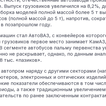
астности, отечественные автозаводы произ
 Выпуск грузовиков увеличился на 8,2%, до
борка моделей полной массой более 5 т выро
в (полной массой до 5 т), напротив, сокра
м в позапрошлом году.
ашин стал АвтоВАЗ, с конвейеров которого
 грузовиков первое место занимает КамАЗ,
 В сегменте автобусов пальму первенства 
о не раскрывает, однако, по данным анали
 тыс. «пазиков».
о автопром наряду с другими секторами (н
ютеров, электронных и оптических изделий
ие показатели обеспечиваются в том числ
иоды, а также традиционным увеличением 
зательств по ранее заключенным контракта