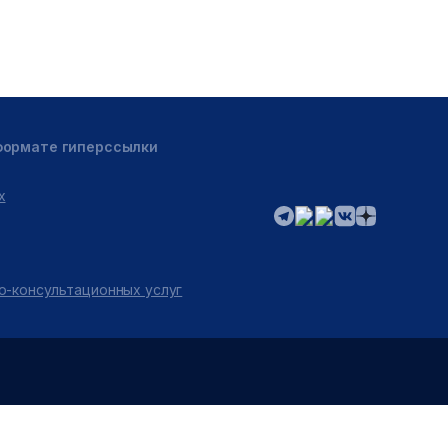
 формате гиперссылки
х
о-консультационных услуг