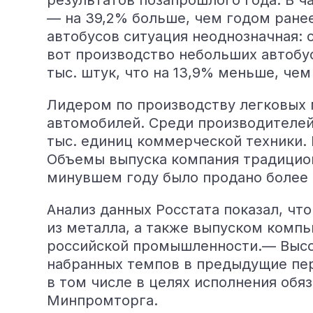
результатов позапрошлого года. В ч
— на 39,2% больше, чем годом ранее.
автобусов ситуация неоднозначная: с
вот производство небольших автобусо
тыс. штук, что на 13,9% меньше, че
Лидером по производству легковых м
автомобилей. Среди производителей
тыс. единиц коммерческой техники.
Объемы выпуска компания традиционн
минувшем году было продано более 8
Анализ данных Росстата показал, чт
из металла, а также выпуском компь
российской промышленности.— Высок
набранных темпов в предыдущие пер
в том числе в целях исполнения обя
Минпромторга.