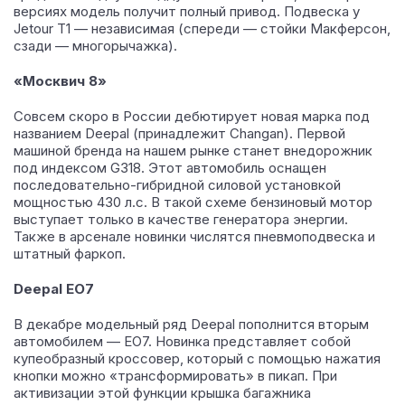
версиях модель получит полный привод. Подвеска у
Jetour T1 — независимая (спереди — стойки Макферсон,
сзади — многорычажка).
«Москвич 8»
Совсем скоро в России дебютирует новая марка под
названием Deepal (принадлежит Changan). Первой
машиной бренда на нашем рынке станет внедорожник
под индексом G318. Этот автомобиль оснащен
последовательно-гибридной силовой установкой
мощностью 430 л.с. В такой схеме бензиновый мотор
выступает только в качестве генератора энергии.
Также в арсенале новинки числятся пневмоподвеска и
штатный фаркоп.
Deepal EO7
В декабре модельный ряд Deepal пополнится вторым
автомобилем — EO7. Новинка представляет собой
купеобразный кроссовер, который с помощью нажатия
кнопки можно «трансформировать» в пикап. При
активизации этой функции крышка багажника