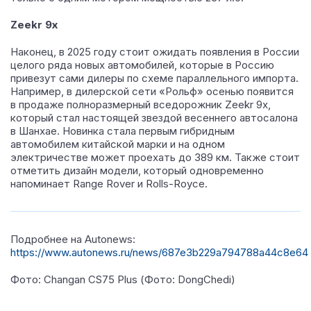
Zeekr 9x
Наконец, в 2025 году стоит ожидать появления в России
целого ряда новых автомобилей, которые в Россию
привезут сами дилеры по схеме параллельного импорта.
Например, в дилерской сети «Рольф» осенью появится
в продаже полноразмерный вседорожник Zeekr 9x,
который стал настоящей звездой весеннего автосалона
в Шанхае. Новинка стала первым гибридным
автомобилем китайской марки и на одном
электричестве может проехать до 389 км. Также стоит
отметить дизайн модели, который одновременно
напоминает Range Rover и Rolls-Royce.
Подробнее на Autonews:
https://www.autonews.ru/news/687e3b229a794788a44c8e64
Фото:
Changan CS75 Plus
(Фото: DongChedi)