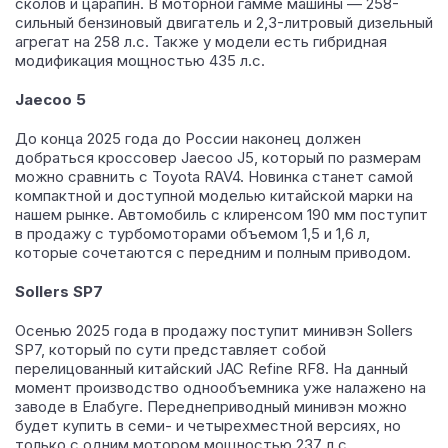
сколов и царапин. В моторной гамме машины — 258-
сильный бензиновый двигатель и 2,3-литровый дизельный
агрегат на 258 л.с. Также у модели есть гибридная
модификация мощностью 435 л.с.
Jaecoo 5
До конца 2025 года до России наконец должен
добраться кроссовер Jaecoo J5, который по размерам
можно сравнить с Toyota RAV4. Новинка станет самой
компактной и доступной моделью китайской марки на
нашем рынке. Автомобиль с клиренсом 190 мм поступит
в продажу с турбомоторами объемом 1,5 и 1,6 л,
которые сочетаются с передним и полным приводом.
Sollers SP7
Осенью 2025 года в продажу поступит минивэн Sollers
SP7, который по сути представляет собой
перелицованный китайский JAC Refine RF8. На данный
момент производство однообъемника уже налажено на
заводе в Елабуге. Переднеприводный минивэн можно
будет купить в семи- и четырехместной версиях, но
только с одним мотором мощностью 237 л.с.