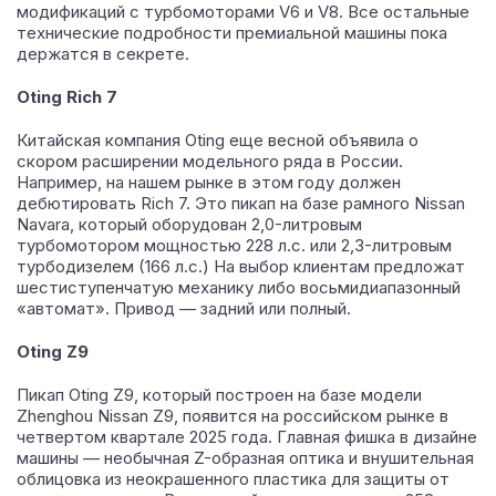
модификаций с турбомоторами V6 и V8. Все остальные
технические подробности премиальной машины пока
держатся в секрете.
Oting Rich 7
Китайская компания Oting еще весной объявила о
скором расширении модельного ряда в России.
Например, на нашем рынке в этом году должен
дебютировать Rich 7. Это пикап на базе рамного Nissan
Navara, который оборудован 2,0-литровым
турбомотором мощностью 228 л.с. или 2,3-литровым
турбодизелем (166 л.с.) На выбор клиентам предложат
шестиступенчатую механику либо восьмидиапазонный
«автомат». Привод — задний или полный.
Oting Z9
Пикап Oting Z9, который построен на базе модели
Zhenghou Nissan Z9, появится на российском рынке в
четвертом квартале 2025 года. Главная фишка в дизайне
машины — необычная Z-образная оптика и внушительная
облицовка из неокрашенного пластика для защиты от