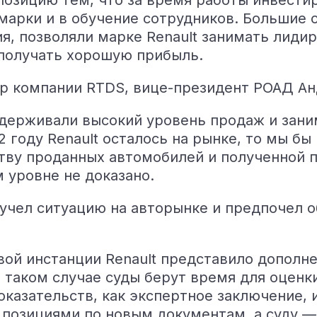
озицию тем, что за время работы инвести
марки и в обучение сотрудников. Большие
я, позволяли марке Renault занимать лиди
 получать хорошую прибыль.
р компании RTDS, вице-президент РОАД Ан
держивали высокий уровень продаж и зани
2 году Renault осталось на рынке, то мы бы 
тву проданных автомобилей и полученной п
 уровне не доказано.
учел ситуацию на авторынке и предпочел о
вой инстанции Renault представило дополне
в таком случае суды берут время для оценк
доказательств, как экспертное заключение,
 позициями по новым документам, а суду —