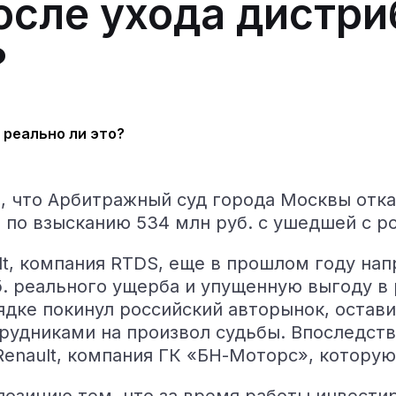
осле ухода дистри
?
м, что Арбитражный суд города Москвы отка
по взысканию 534 млн руб. с ушедшей с ро
t, компания RTDS, еще в прошлом году нап
б. реального ущерба и упущенную выгоду в 
дке покинул российский авторынок, остави
удниками на произвол судьбы. Впоследств
Renault, компания ГК «БН-Моторс», котору