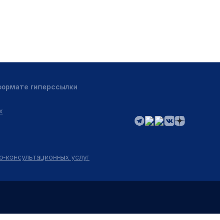
 формате гиперссылки
х
о-консультационных услуг