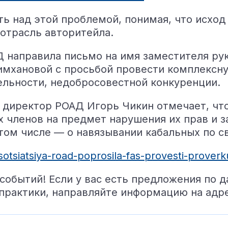
ь над этой проблемой, понимая, что исход
отрасль авторитейла.
 направила письмо на имя заместителя ру
мхановой с просьбой провести комплексну
льности, недобросовестной конкуренции.
директор РОАД Игорь Чикин отмечает, чт
 членов на предмет нарушения их прав и з
ом числе — о навязывании кабальных по св
otsiatsiya-road-poprosila-fas-provesti-proverk
обытий! Если у вас есть предложения по д
 практики, направляйте информацию на адр