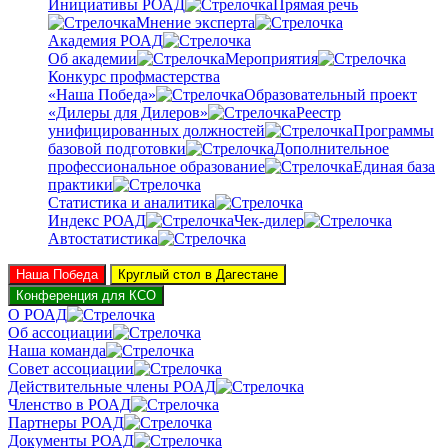
Инициативы РОАД
Прямая речь
Мнение эксперта
Академия РОАД
Об академии
Мероприятия
Конкурс профмастерства
«Наша Победа»
Образовательный проект
«Дилеры для Дилеров»
Реестр
унифицированных должностей
Программы
базовой подготовки
Дополнительное
профессиональное образование
Единая база
практики
Статистика и аналитика
Индекс РОАД
Чек-дилер
Автостатистика
Наша Победа
Круглый стол в Дагестане
Конференция для КСО
О РОАД
Об ассоциации
Наша команда
Совет ассоциации
Действительные члены РОАД
Членство в РОАД
Партнеры РОАД
Документы РОАД