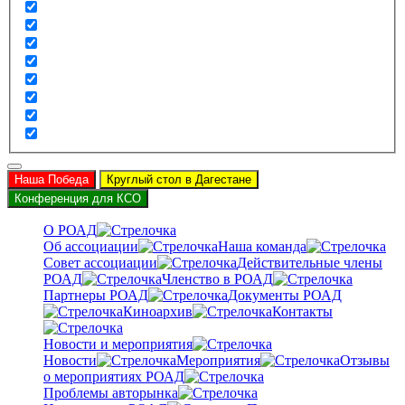
Наша Победа
Круглый стол в Дагестане
Конференция для КСО
О РОАД
Об ассоциации
Наша команда
Совет ассоциации
Действительные члены
РОАД
Членство в РОАД
Партнеры РОАД
Документы РОАД
Киноархив
Контакты
Новости и мероприятия
Новости
Мероприятия
Отзывы
о мероприятиях РОАД
Проблемы авторынка