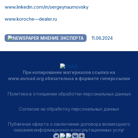
www
.
linkedin
.
com
/
in
/
sergeynaumovsky
www
.
koroche
—
dealer
.
ru
11.06.2024
МНЕНИЕ ЭКСПЕРТА
При копировании материалов ссылка на
www.asroad.org обязательна в формате гиперссылки
Политика в отношении обработки персональных данных
Согласие на обработку персональных данных
Публичная оферта о заключении договора возмездного
оказания информационно-консультационных услуг