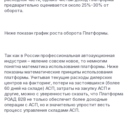
предварительно оценивается около 25%-30% от
оборота.
Ниже показан график роста оборота Платформы.
Так как в России профессиональная автоаукционная
индустрия – явление совсем новое, то немногим
понятна математика использования платформы. Ниже
показаны математические принципы использования
платформы. Учитывая текущие расходы дилерских
центров на факторинг, потери на застоявшихся (более
60 дней на складе) АСП, затраты на закупку АСП и
другие, можно с уверенностью сказать, что Платформа
РОАД B2B не только обеспечит более доходные
операции с АСП, но и значительно упростит весть
процесс управления складами АСП.