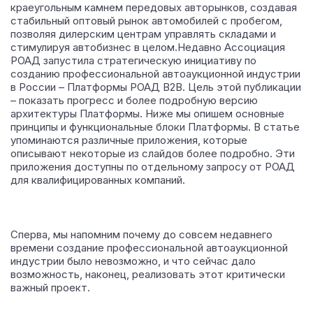
краеугольным камнем передовых авторынков, создавая
стабильный оптовый рынок автомобилей с пробегом,
позволяя дилерским центрам управлять складами и
стимулируя автобизнес в целом.
Недавно Ассоциация
РОАД запустила стратегическую инициативу по
созданию профессиональной автоаукционной индустрии
в России – Платформы РОАД B2B. Цель этой публикации
– показать прогресс и более подробную версию
архитектуры Платформы. Ниже мы опишем основные
принципы и функциональные блоки Платформы. В статье
упоминаются различные приложения, которые
описывают некоторые из слайдов более подробно. Эти
приложения доступны по отдельному запросу от РОАД
для квалифицированных компаний.
Сперва, мы напомним почему до совсем недавнего
времени создание профессиональной автоаукционной
индустрии было невозможно, и что сейчас дало
возможность, наконец, реализовать этот критически
важный проект.