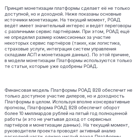
Принцип монетизации платформы сделает её не только
доступной, но и доходной. Ниже показаны основные
источники монетизации. На текущий момент, РОАД
ведёт имеет значительный интерес и ведёт переговоры
с различными сервис партнёрами. При этом, РОАД ещё
не определил размер комиссионных за участие
некоторых сервис партнёров (таких, как логистика,
страховые услуги, интеграция систем управления
складами АСП и монетизация данных). По этой причине,
в модели монетизации Платформы используются только
те статьи, которые уже одобрены РОАД.
Финансовая модель Платформы РОАД B2B обеспечит не
только доступное участие дилеров, но и доходность
Платформы в целом. Используя вполне консервативные
прогнозы, Платформа РОАД B2B обеспечит оборот
более 10 миллиардов рублей на пятый год полноценной
работы (и это не учитывая доход от сервисных
партнёров и монетизации данных). На текущий момент,
руководители проекта проводят активный анализ
расходной части, однако чистый доход Платформы