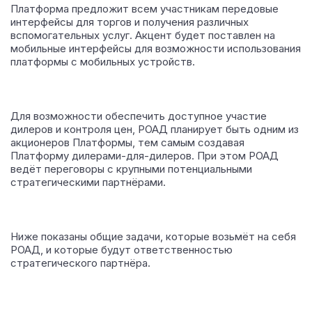
Платформа предложит всем участникам передовые
интерфейсы для торгов и получения различных
вспомогательных услуг. Акцент будет поставлен на
мобильные интерфейсы для возможности использования
платформы с мобильных устройств.
Для возможности обеспечить доступное участие
дилеров и контроля цен, РОАД планирует быть одним из
акционеров Платформы, тем самым создавая
Платформу дилерами-для-дилеров. При этом РОАД
ведёт переговоры с крупными потенциальными
стратегическими партнёрами.
Ниже показаны общие задачи, которые возьмёт на себя
РОАД, и которые будут ответственностью
стратегического партнёра.