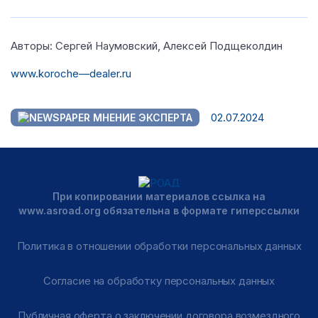
Авторы: Сергей Наумовский, Алексей Подщеколдин
www
.
koroche
—
dealer
.
ru
02.07.2024
МНЕНИЕ ЭКСПЕРТА
При копировании материалов ссылка на
www.asroad.org обязательна в формате гиперссылки
Политика в отношении обработки персональных данных
Согласие на обработку персональных данных
Публичная оферта о заключении договора возмездного