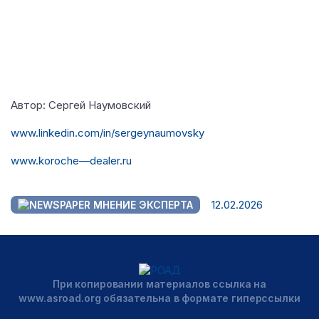
Автор: Сергей Наумовский
www
.
linkedin
.
com
/
in
/
sergeynaumovsky
www
.
koroche
—
dealer
.
ru
12.02.2026
МНЕНИЕ ЭКСПЕРТА
При копировании материалов ссылка на
www.asroad.org обязательна в формате гиперссылки