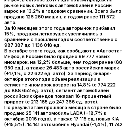
рынке новых легковых автомобилей в России
вырос на 13,2% в годовом сравнении.
Всего было
продано 126 260 машин, а годом ранее 111 572
авто.
За 10 месяцев этого года авторынок прибавил
15%, продажи легковушек увеличились в
сравнении с прошлым годом соответственно с
987 387 до 1 136 018 ед.
В октябре этого года, как сообщают в «Автостат
Инфо», в России было продано 99 777 новых
иномарок, на 12,2% больше, чем годом ранее (88
950 ед.), а также 26 483 авто российских марок
(+17,1%, с 22 622 ед. авто). За период января-
октября этого года объем реализации в
сегменте иномарок возрос на 14,8% (с 774 222
до 888 652 ед. авто), сегмент автомобилей
российских брендов показал 16-процентный
прирост (с 213 165 до 247 366 ед. авто).
По результатам прошлого месяца в стране было
продано 25 141 автомобиль LADA (+18,7% к
октябрю 2016 года), а также 17 115 ед. новых KIA
(+15,5%), 14 141 автомобиль Hyundai (-1,4%), 11 742