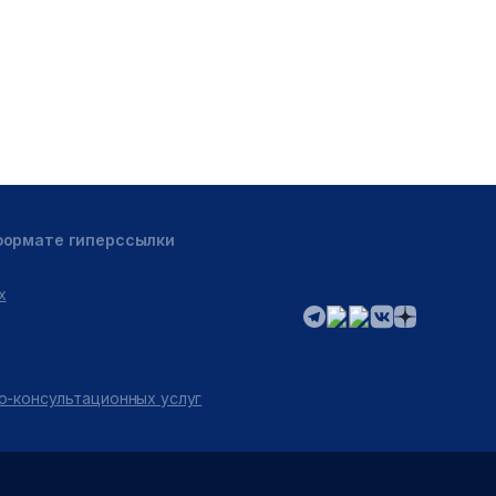
 формате гиперссылки
х
о-консультационных услуг