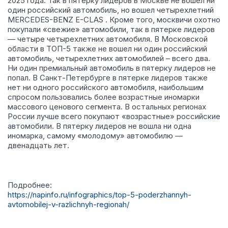
2025 года.
Так в пятерку лидеров в Москве не вошел ни
один российский автомобиль, но вошел четырехлетний
MERCEDES-BENZ E-CLAS . Кроме того, москвичи охотно
покупали «свежие» автомобили, так в пятерке лидеров
— четыре четырехлетних автомобиля. В Московской
области в ТОП-5 также не вошел ни один российский
автомобиль, четырехлетних автомобилей – всего два.
Ни один премиальный автомобиль в пятерку лидеров не
попал. В Санкт-Петербурге в пятерке лидеров также
нет ни одного российского автомобиля, наибольшим
спросом пользовались более возрастные иномарки
массового ценового сегмента. В остальных регионах
России лучше всего покупают «возрастные» российские
автомобили. В пятерку лидеров не вошла ни одна
иномарка, самому «молодому» автомобилю —
двенадцать лет.
Подробнее:
https://napinfo.ru/infographics/top-5-poderzhannyh-
avtomobilej-v-razlichnyh-regionah/