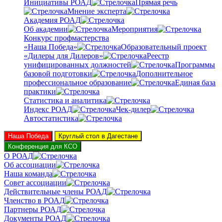
Инициативы РОАД
Прямая речь
Мнение эксперта
Академия РОАД
Об академии
Мероприятия
Конкурс профмастерства
«Наша Победа»
Образовательный проект
«Дилеры для Дилеров»
Реестр
унифицированных должностей
Программы
базовой подготовки
Дополнительное
профессиональное образование
Единая база
практики
Статистика и аналитика
Индекс РОАД
Чек-дилер
Автостатистика
Наша Победа
Круглый стол в Дагестане
Конференция для КСО
О РОАД
Об ассоциации
Наша команда
Совет ассоциации
Действительные члены РОАД
Членство в РОАД
Партнеры РОАД
Документы РОАД