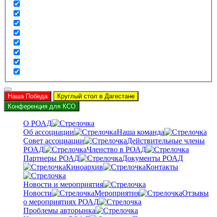
Наша Победа
Круглый стол в Дагестане
Конференция для КСО
О РОАД
Об ассоциации
Наша команда
Совет ассоциации
Действительные члены
РОАД
Членство в РОАД
Партнеры РОАД
Документы РОАД
Киноархив
Контакты
Новости и мероприятия
Новости
Мероприятия
Отзывы
о мероприятиях РОАД
Проблемы авторынка