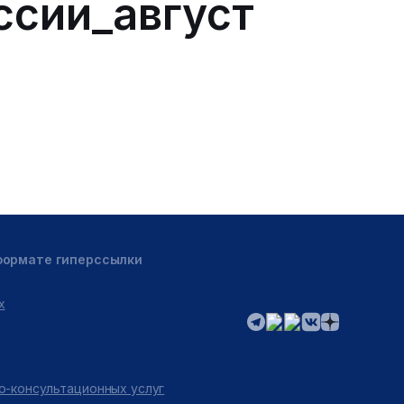
ссии_август
 формате гиперссылки
х
о-консультационных услуг