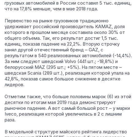
грузовых автомобилей в России составил 5 тыс. единиц,
что на 17,8% меньше, чем в мае 2018 года.
Первенство на рынке грузовиков традиционно
удерживает российский производитель KAMAZ, доля
которого в прошлом месяце составила около 30% от
общего объема. Так, его результат достиг 1,5 тыс.
единиц, показав падение на 22,2%. Вторую строчку
занял другой отечественный бренд – GAZ, с
результатом в 540 реализованных автомобилей (-14,4%).
За ним следуют шведский Volvo (441 шт.; -18,8%) и
белорусский MAZ (295 шт.; +5%). На пятом месте –
шведская Scania (289 шт.), реализация которой упала на
42,8%, показав самое большое снижение в десятке
лидеров.
Отметим также, что больше половины марок (6) из этой
десятки по итогам мая 2019 года демонстрируют
рыночное падение. А вот самый большой рост – у марки
Iveco, реализация которой увеличилась в 2 с лишним
раза.
В модельной структуре майского рейтинга лидерство