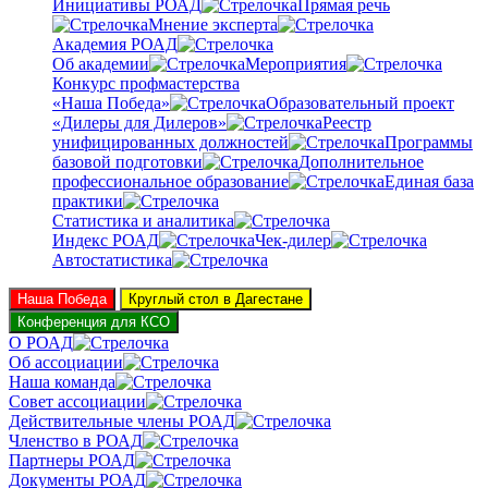
Инициативы РОАД
Прямая речь
Мнение эксперта
Академия РОАД
Об академии
Мероприятия
Конкурс профмастерства
«Наша Победа»
Образовательный проект
«Дилеры для Дилеров»
Реестр
унифицированных должностей
Программы
базовой подготовки
Дополнительное
профессиональное образование
Единая база
практики
Статистика и аналитика
Индекс РОАД
Чек-дилер
Автостатистика
Наша Победа
Круглый стол в Дагестане
Конференция для КСО
О РОАД
Об ассоциации
Наша команда
Совет ассоциации
Действительные члены РОАД
Членство в РОАД
Партнеры РОАД
Документы РОАД