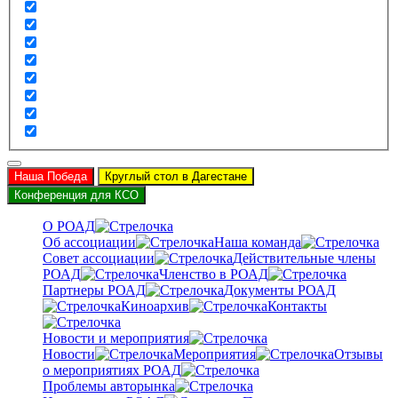
Наша Победа
Круглый стол в Дагестане
Конференция для КСО
О РОАД
Об ассоциации
Наша команда
Совет ассоциации
Действительные члены
РОАД
Членство в РОАД
Партнеры РОАД
Документы РОАД
Киноархив
Контакты
Новости и мероприятия
Новости
Мероприятия
Отзывы
о мероприятиях РОАД
Проблемы авторынка