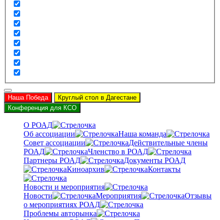
Наша Победа
Круглый стол в Дагестане
Конференция для КСО
О РОАД
Об ассоциации
Наша команда
Совет ассоциации
Действительные члены
РОАД
Членство в РОАД
Партнеры РОАД
Документы РОАД
Киноархив
Контакты
Новости и мероприятия
Новости
Мероприятия
Отзывы
о мероприятиях РОАД
Проблемы авторынка