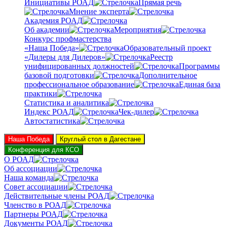
Инициативы РОАД
Прямая речь
Мнение эксперта
Академия РОАД
Об академии
Мероприятия
Конкурс профмастерства
«Наша Победа»
Образовательный проект
«Дилеры для Дилеров»
Реестр
унифицированных должностей
Программы
базовой подготовки
Дополнительное
профессиональное образование
Единая база
практики
Статистика и аналитика
Индекс РОАД
Чек-дилер
Автостатистика
Наша Победа
Круглый стол в Дагестане
Конференция для КСО
О РОАД
Об ассоциации
Наша команда
Совет ассоциации
Действительные члены РОАД
Членство в РОАД
Партнеры РОАД
Документы РОАД