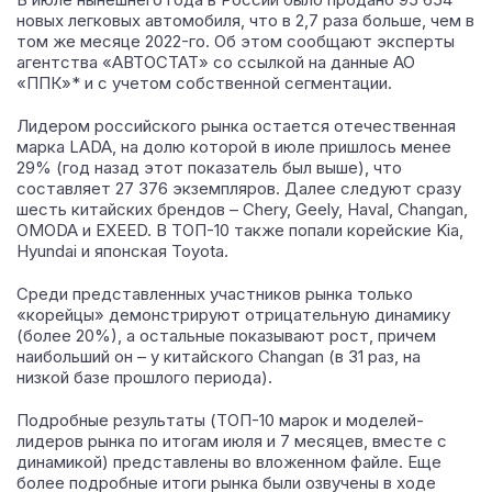
новых легковых автомобиля, что в 2,7 раза больше, чем в
том же месяце 2022-го.
Об этом сообщают эксперты
агентства «АВТОСТАТ» со ссылкой на данные АО
«ППК»* и с учетом собственной сегментации.
Лидером российского рынка остается отечественная
марка LADA, на долю которой в июле пришлось менее
29% (год назад этот показатель был выше), что
составляет 27 376 экземпляров. Далее следуют сразу
шесть китайских брендов – Chery, Geely, Haval, Сhangan,
OMODA и EXEED. В ТОП-10 также попали корейские Kia,
Hyundai и японская Toyota.
Среди представленных участников рынка только
«корейцы» демонстрируют отрицательную динамику
(более 20%), а остальные показывают рост, причем
наибольший он – у китайского Changan (в 31 раз, на
низкой базе прошлого периода).
Подробные результаты (ТОП-10 марок и моделей-
лидеров рынка по итогам июля и 7 месяцев, вместе с
динамикой) представлены во вложенном файле. Еще
более подробные итоги рынка были озвучены в ходе