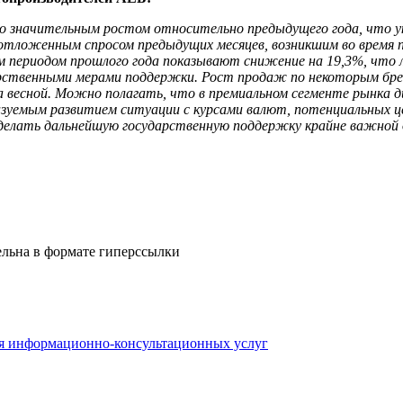
со значительным ростом относительно предыдущего года, что у
отложенным спросом предыдущих месяцев, возникшим во время п
м периодом прошлого года показывают снижение на 19,3%, что л
рственными мерами поддержки. Рост продаж по некоторым брен
ва весной. Можно полагать, что в премиальном сегменте рынка
казуемым развитием ситуации с курсами валют, потенциальных ц
делать дальнейшую государственную поддержку крайне важной д
ельна в формате гиперссылки
ия информационно-консультационных услуг