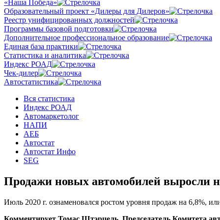
«Наша Победа»
Образовательный проект «Дилеры для Дилеров»
Реестр унифицированных должностей
Программы базовой подготовки
Дополнительное профессиональное образование
Единая база практики
Статистика и аналитика
Индекс РОАД
Чек-дилер
Автостатистика
Вся статистика
Индекс РОАД
Автомаркетолог
НАПИ
АЕБ
Автостат
Автостат Инфо
SEG
Продажи новых автомобилей выросли на
Июль 2020 г. ознаменовался ростом уровня продаж на 6,8%, ил
Комментирует Томас Штэрцель, Председатель Комитета ав