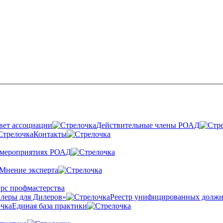
вет ассоциации
Действительные члены РОАД
Контакты
 мероприятиях РОАД
Мнение эксперта
рс профмастерства
леры для Дилеров»
Реестр унифицированных должн
Единая база практики