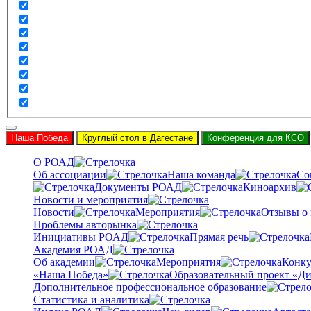
Наша Победа
Круглый стол в Дагестане
Конференция для КСО
О РОАД
Об ассоциации
Наша команда
Со
Документы РОАД
Киноархив
Новости и мероприятия
Новости
Мероприятия
Отзывы о
Проблемы авторынка
Инициативы РОАД
Прямая речь
Академия РОАД
Об академии
Мероприятия
Конку
«Наша Победа»
Образовательный проект «Ди
Дополнительное профессиональное образование
Статистика и аналитика