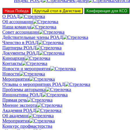
Индекс РОАД
Чек-дилер
Автоста
Наша Победа
Круглый стол в Дагестане
Конференция для КСО
О РОАД
Об ассоциации
Наша команда
Совет ассоциации
Действительные члены РОАД
Членство в РОАД
Партнеры РОАД
Документы РОАД
Киноархив
Контакты
Новости и мероприятия
Новости
Мероприятия
Отзывы о мероприятиях РОАД
Проблемы авторынка
Инициативы РОАД
Прямая речь
Мнение эксперта
Академия РОАД
Об академии
Мероприятия
Конкурс профмастерства