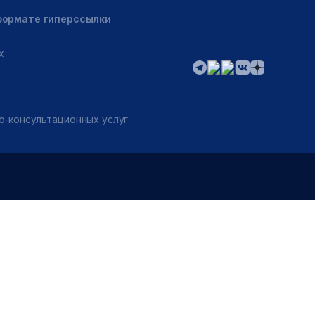
 формате гиперссылки
х
о-консультационных услуг