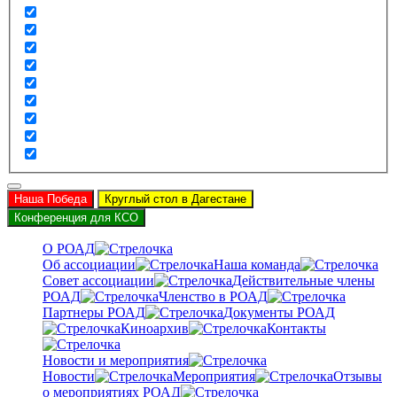
Наша Победа
Круглый стол в Дагестане
Конференция для КСО
О РОАД
Об ассоциации
Наша команда
Совет ассоциации
Действительные члены
РОАД
Членство в РОАД
Партнеры РОАД
Документы РОАД
Киноархив
Контакты
Новости и мероприятия
Новости
Мероприятия
Отзывы
о мероприятиях РОАД