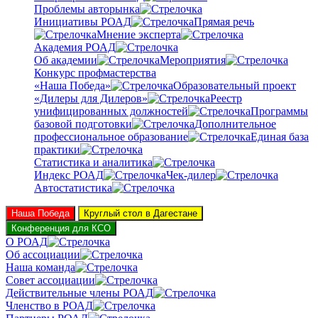
Проблемы авторынка
Инициативы РОАД
Прямая речь
Мнение эксперта
Академия РОАД
Об академии
Мероприятия
Конкурс профмастерства
«Наша Победа»
Образовательный проект
«Дилеры для Дилеров»
Реестр
унифицированных должностей
Программы
базовой подготовки
Дополнительное
профессиональное образование
Единая база
практики
Статистика и аналитика
Индекс РОАД
Чек-дилер
Автостатистика
Наша Победа
Круглый стол в Дагестане
Конференция для КСО
О РОАД
Об ассоциации
Наша команда
Совет ассоциации
Действительные члены РОАД
Членство в РОАД