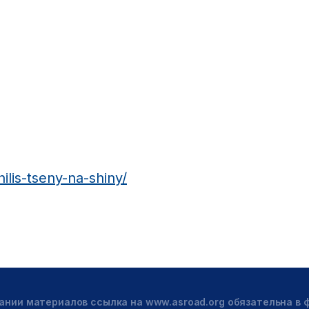
ilis-tseny-na-shiny/
ании материалов ссылка на www.asroad.org обязательна в