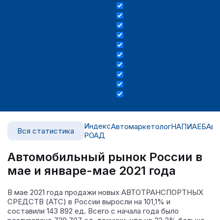
Индекс
Автомаркетолог
НАПИ
АЕБ
Авт
Вся статистика
РОАД
Автомобильный рынок России в
мае и январе-мае 2021 года
В мае 2021 года продажи новых АВТОТРАНСПОРТНЫХ
СРЕДСТВ (АТС) в России выросли на 101,1% и
составили 143 892 ед.
Всего с начала года было