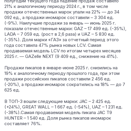
полугодии текущего года падение продаж составило
21% к аналогичному периоду 2024 г., в том числе
продажи отечественных марок упали на 22% — до 34
092 ед., а продажи иномарок составили – 3 304 ед.
(-9%). Наилучшие продажи за январь — июнь 2025 г.
показали отечественные марки: GAZ – 17 499 ед. (-35%),
LADA – 7 059 ед. (рост в 2,6 раза) и UAZ – 5 830 ед.
(-35%). Доля марки «ГАЗ» за отчетный период этого
года составила 47% рынка новых LCV. Самая
продаваемая модель LCV по итогам четырех месяцев
2025 г. — GAZelle NEXT (9 409 ед., снижение на 41%).
Продажи пикапов в январе-июне 2025 г. снизились на
19% к аналогичному периоду прошлого года, при этом
продажи российских пикапов составили 2 456 ед.
(-20%), а продажи иномарок сократились на 18% — до 7
625 ед.
В ТОП-3 вошли следующие марки: JAC – 2 425 ед.
(+24%), GREAT WALL – 1 667 ед. (-54%), UAZ – 1 231 ед.
(-38%).Самая продаваемая модель пикапа JAC T9
HUNTER – 1 540 ед. Доля рынка пикапов иномарок
составляет 76%.