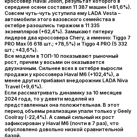
кроссовер Haval Jolion, результат которого в
середине осени составил 11 387 машин (+81,6%).
Совсем чуть-чуть уступила ему LADA Vesta –
автомобили этого вазовского семейства в
октябре разошлись тиражом в 11 335
экземпляров (+62,4%). Замыкают пятерку
лидеров два кроссовера Chery, а именно: Tiggo 7
PRO Max (6 618 шт.; +78,5%) и Tiggo 4 PRO (5 332
шт.; +43,6%).
Все модели в ТОП-10 показывают рыночный
рост, причем у восьми он оказывается
двузначным. Сильнее всех в октябре выросли
продажи у кроссовера Haval M6 (+102,4%), а
менее других прибавил внедорожник LADA Niva
Travel (+9,6%).
Если рассматривать динамику за 10 месяцев
2024 года, то у девяти моделей из
представленных она положительная. В этот
период объемы реализации упали только у Geely
Coolray (-22,4%). А самый сильный их рост
зафиксирован у Haval M6 (почти в 7 раз), что
обусловлено довольно низкой сравнительной
базой.