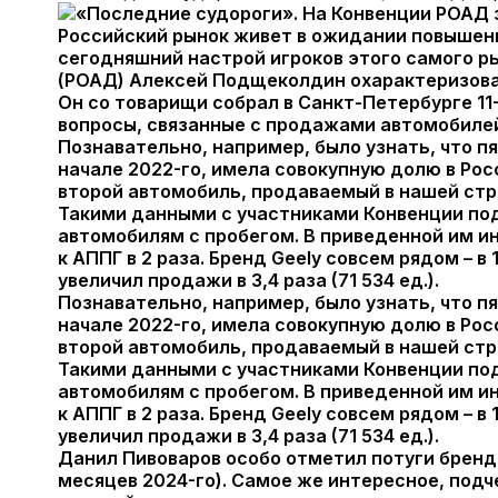
Российский рынок живет в ожидании повышения
сегодняшний настрой игроков этого самого р
(РОАД) Алексей Подщеколдин охарактеризова
Он со товарищи собрал в Санкт-Петербурге 1
вопросы, связанные с продажами автомобилей
Познавательно, например, было узнать, что пят
начале 2022-го, имела совокупную долю в Росс
второй автомобиль, продаваемый в нашей стр
Такими данными с участниками Конвенции под
автомобилям с пробегом. В приведенной им инф
к АППГ в 2 раза. Бренд Geely совсем рядом – в 1
увеличил продажи в 3,4 раза (71 534 ед.).
Познавательно, например, было узнать, что пят
начале 2022-го, имела совокупную долю в Росс
второй автомобиль, продаваемый в нашей стр
Такими данными с участниками Конвенции под
автомобилям с пробегом. В приведенной им инф
к АППГ в 2 раза. Бренд Geely совсем рядом – в 1
увеличил продажи в 3,4 раза (71 534 ед.).
Данил Пивоваров особо отметил потуги бренда 
месяцев 2024-го). Самое же интересное, под