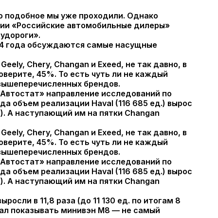
то подобное мы уже проходили.
Однако
ации «Российские автомобильные дилеры»
удороги».
024 года обсуждаются самые насущные
eely, Chery, Changan и Exeed, не так давно, в
оверите, 45%. То есть чуть ли не каждый
 вышеперечисленных брендов.
«Автостат» направление исследований по
а объем реализации Haval (116 685 ед.) вырос
 ед.). А наступающий им на пятки Changan
eely, Chery, Changan и Exeed, не так давно, в
оверите, 45%. То есть чуть ли не каждый
 вышеперечисленных брендов.
«Автостат» направление исследований по
а объем реализации Haval (116 685 ед.) вырос
 ед.). А наступающий им на пятки Changan
сли в 11,8 раза (до 11 130 ед. по итогам 8
чал показывать минивэн M8 — не самый