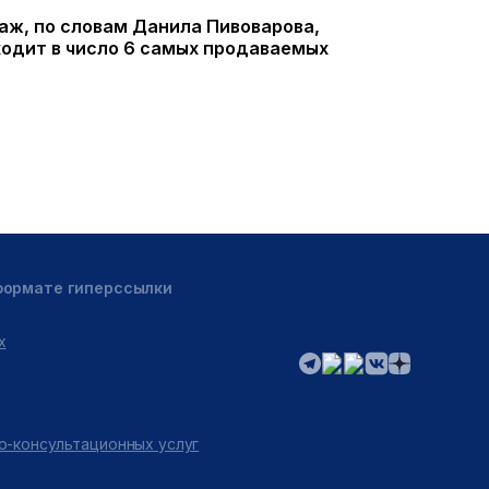
аж, по словам Данила Пивоварова,
ходит в число 6 самых продаваемых
 формате гиперссылки
х
о-консультационных услуг