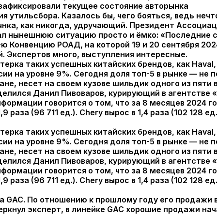
 утильсбора. Казалось бы, чего бояться, ведь неч
ынка, как никогда, удручающий. Президент Ассоци
л нынешнюю ситуацию просто и ёмко: «Последние с
1-ю Конвенцию РОАД, на которой 19 и 20 сентября 2
. Экспертов много, выступления интересные.
ерка таких успешных китайских брендов, как Haval, G
ии на уровне 9%. Сегодня доля топ-5 в рынке — не п
ане, несет на своем кузове шильдик одного из пяти
елился Данил Пивоваров, курирующий в агентстве 
ормации говорится о том, что за 8 месяцев 2024 год
,9 раза (96 711 ед.). Chery вырос в 1,4 раза (102 128
ерка таких успешных китайских брендов, как Haval, G
ии на уровне 9%. Сегодня доля топ-5 в рынке — не п
ане, несет на своем кузове шильдик одного из пяти
елился Данил Пивоваров, курирующий в агентстве 
ормации говорится о том, что за 8 месяцев 2024 год
,9 раза (96 711 ед.). Chery вырос в 1,4 раза (102 128
GAC. По отношению к прошлому году его продажи выро
черкнул эксперт, в линейке GAC хорошие продажи на