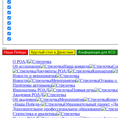
Наша Победа
Круглый стол в Дагестане
Конференция для КСО
О РОАД
Об ассоциации
Наша команда
Со
Документы РОАД
Киноархив
Новости и мероприятия
Новости
Мероприятия
Отзывы о
Проблемы авторынка
Инициативы РОАД
Прямая речь
Академия РОАД
Об академии
Мероприятия
Конку
«Наша Победа»
Образовательный проект «Ди
Дополнительное профессиональное образование
Статистика и аналитика