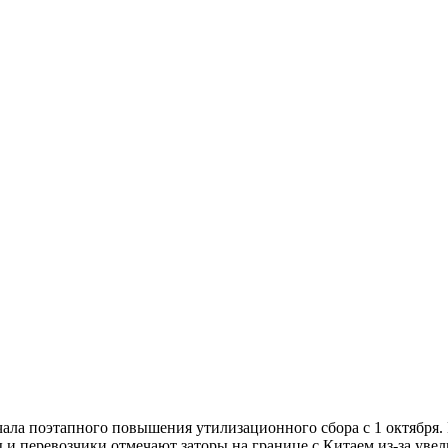
ала поэтапного повышения утилизационного сбора с 1 октября.
 и перевозчики отмечают заторы на границе с Китаем из-за уве