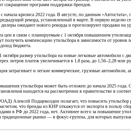
ют сокращение программ поддержки брендов.
с начала кризиса 2022 года. В августе, по данным «Автостата»
 предыдущий рекорд, установленный в марте. В первую неделю с
я дилеры ожидают нового рекорда и прогнозируют продажи на у
а цен в связи с планируемым с 1 октября повышением утилизац
гут получить компенсацию утильсбора в зависимости от уровня 
 доход бюджета.
октября размер утильсбора на новые легковые автомобили с дви
трех литров платеж увеличивается в 1,8 раза, до 1,56–2,28 млн р
ция затрагивает и легкие коммерческие, грузовые автомобили, 
овышения утильсбора может быть отложен до начала 2025 года. 
ановления находится на рассмотрении в правительстве в соотве
ОАД) Алексей Подщеколдин полагает, что повысить утильсбор 
расчетом, что бренды из КНР откажутся от экспорта в пользу сбо
одами в РФ до 2022 года, нет. Активнее всего за повышение ут
на традиционные рынки — в фокус-группы, для которых выпуска