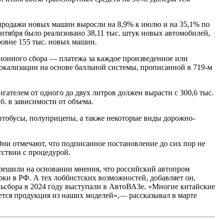
, продажи новых машин выросли на 8,9% к июлю и на 35,1% по
ентября было реализовано 38,11 тыс. штук новых автомобилей,
ровне 155 тыс. новых машин.
ионного сбора — платежа за каждое произведенное или
локализации на основе балльной системы, прописанной в 719-м
гателем от одного до двух литров должен вырасти с 300,6 тыс.
уб. в зависимости от объема.
автобусы, полуприцепы, а также некоторые виды дорожно-
Они отмечают, что подписанное постановление до сих пор не
тствии с процедурой.
решили на основании мнения, что российский автопром
рки в РФ. А тех лоббистских возможностей, добавляет он,
ильсбора в 2024 году выступали в АвтоВАЗе. «Многие китайские
ется продукция из наших моделей»,— рассказывал в марте