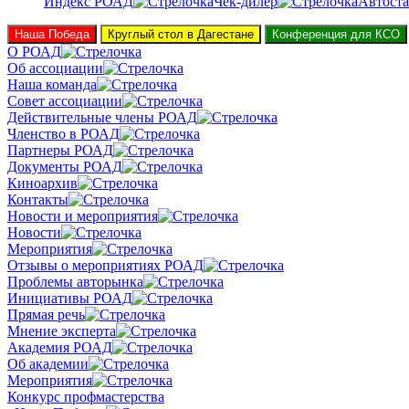
Индекс РОАД
Чек-дилер
Автоста
Наша Победа
Круглый стол в Дагестане
Конференция для КСО
О РОАД
Об ассоциации
Наша команда
Совет ассоциации
Действительные члены РОАД
Членство в РОАД
Партнеры РОАД
Документы РОАД
Киноархив
Контакты
Новости и мероприятия
Новости
Мероприятия
Отзывы о мероприятиях РОАД
Проблемы авторынка
Инициативы РОАД
Прямая речь
Мнение эксперта
Академия РОАД
Об академии
Мероприятия
Конкурс профмастерства