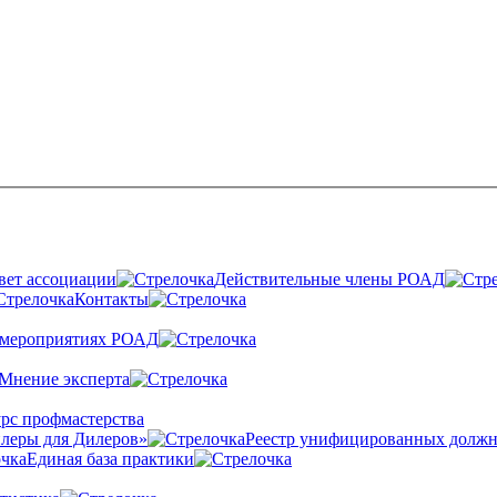
вет ассоциации
Действительные члены РОАД
Контакты
 мероприятиях РОАД
Мнение эксперта
рс профмастерства
леры для Дилеров»
Реестр унифицированных должн
Единая база практики