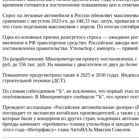
временем готовятся к постепенному повышению цен и отмеча
Спрос на легковые автомобили в России обновляет максимумы 
сравнению с августом 2023-го, до 148,33 тыс. штук, превысив
что стало недельным максимумом с апреля. По итогам сентябр
Одна из основных причин разогретого спроса — ожидание рост
ввезенное в РФ транспортное средство. Российские заводы мо
постановлении правительства. Утильсбор с импорта — прямой
По разработанному Минпромторгом проекту постановления, с 1 
руб. до 556 тыс. руб. На машины с двигателем от двух до более 
Повышение предусмотрено также в 2025 и 2030 годах. Индекса
строительной техники (ДСТ).
По словам собеседников “Ъ”, не исключено, что первый этап п
опубликовано. В Минпромторге сообщили “Ъ”, что проект пост
Президент ассоциации «Российские автомобильные дилеры» (Р
пострадает от экспансии китайских производителей, а также с 
которые были у концернов из других стран, владевших автозав
бренды начинают «пробивать» планку утильсбора и заходить 
этого года «Интерфаксу» глава АвтоВАЗа Максим Соколов.