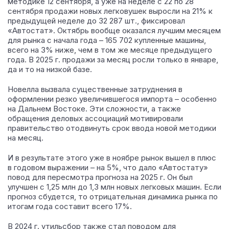
методике 12 сентября, а уже на неделе с 22 по 28
сентября продажи новых легковушек выросли на 21% к
предыдущей неделе до 32 287 шт., фиксировал
«Автостат». Октябрь вообще оказался лучшим месяцем
для рынка с начала года – 165 702 купленные машины,
всего на 3% ниже, чем в том же месяце предыдущего
года. В 2025 г. продажи за месяц росли только в январе,
да и то на низкой базе.
Новелла вызвала существенные затруднения в
оформлении резко увеличившегося импорта – особенно
на Дальнем Востоке. Эти сложности, а также
обращения деловых ассоциаций мотивировали
правительство отодвинуть срок ввода новой методики
на месяц.
И в результате этого уже в ноябре рынок вышел в плюс
в годовом выражении – на 5%, что дало «Автостату»
повод для пересмотра прогноза на 2025 г. Он был
улучшен с 1,25 млн до 1,3 млн новых легковых машин. Если
прогноз сбудется, то отрицательная динамика рынка по
итогам года составит всего 17%.
В 2024 г. утильсбор также стал поводом для