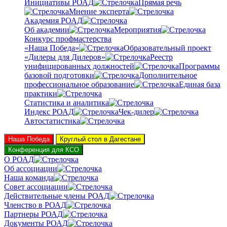
Инициативы РОАД
Прямая речь
Мнение эксперта
Академия РОАД
Об академии
Мероприятия
Конкурс профмастерства
«Наша Победа»
Образовательный проект
«Дилеры для Дилеров»
Реестр
унифицированных должностей
Программы
базовой подготовки
Дополнительное
профессиональное образование
Единая база
практики
Статистика и аналитика
Индекс РОАД
Чек-дилер
Автостатистика
Наша Победа
Круглый стол в Дагестане
Конференция для КСО
О РОАД
Об ассоциации
Наша команда
Совет ассоциации
Действительные члены РОАД
Членство в РОАД
Партнеры РОАД
Документы РОАД