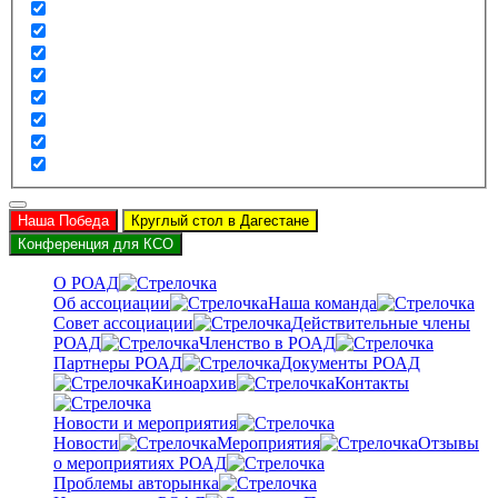
Наша Победа
Круглый стол в Дагестане
Конференция для КСО
О РОАД
Об ассоциации
Наша команда
Совет ассоциации
Действительные члены
РОАД
Членство в РОАД
Партнеры РОАД
Документы РОАД
Киноархив
Контакты
Новости и мероприятия
Новости
Мероприятия
Отзывы
о мероприятиях РОАД
Проблемы авторынка