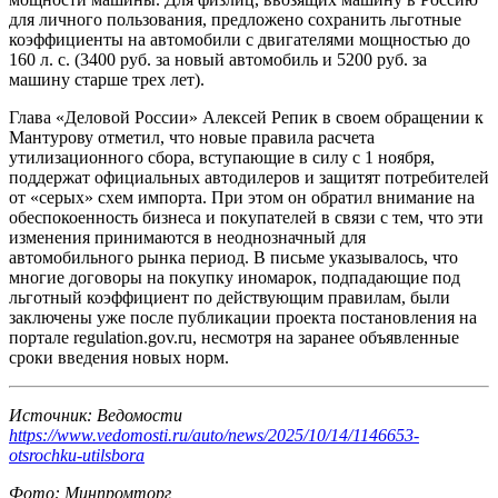
для личного пользования, предложено сохранить льготные
коэффициенты на автомобили с двигателями мощностью до
160 л. с. (3400 руб. за новый автомобиль и 5200 руб. за
машину старше трех лет).
Глава «Деловой России» Алексей Репик в своем обращении к
Мантурову отметил, что новые правила расчета
утилизационного сбора, вступающие в силу с 1 ноября,
поддержат официальных автодилеров и защитят потребителей
от «серых» схем импорта. При этом он обратил внимание на
обеспокоенность бизнеса и покупателей в связи с тем, что эти
изменения принимаются в неоднозначный для
автомобильного рынка период. В письме указывалось, что
многие договоры на покупку иномарок, подпадающие под
льготный коэффициент по действующим правилам, были
заключены уже после публикации проекта постановления на
портале regulation.gov.ru, несмотря на заранее объявленные
сроки введения новых норм.
Источник: Ведомости
https://www.vedomosti.ru/auto/news/2025/10/14/1146653-
otsrochku-utilsbora
Фото: Минпромторг