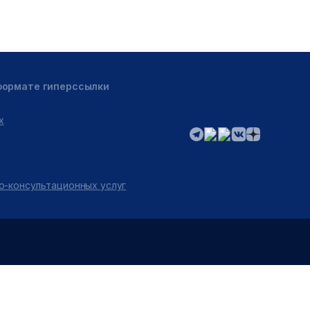
 формате гиперссылки
х
о-консультационных услуг