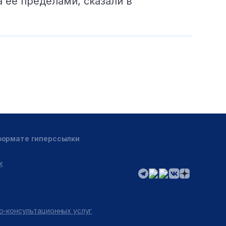
а ее пределами, сказали в
 формате гиперссылки
х
о-консультационных услуг