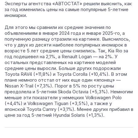
Эксперты агентства «АВТОСТАТ» решили выяснить, как
за год изменились цены на самые популярные 5-летние
иномарки.
Для этого мы сравнили их средние значения по
объявленимям в январе 2024 года и январе 2025-го, а
полученную разницу отразили на картинке. Выяснилось,
что у двух из десяти наиболее популярных иномарок в
возрасте 5 лет средние цены снизились. Так, Kia Rio за
год подешевел на 2,1%, а Renault Logan — на 2%. У
остальных представленных на картинке моделей
средние цены выросли. Больше других подорожали
Toyota RAV4 (+11,8%) и Toyota Corolla (+10,4%). В этом
плане немного отстал от них еще один «японец» —
Nissan X-Trail (+7,3%). Порог в 5% по росту цены
преодолела и 5-летняя Skoda Octavia (+5,3%). Немногим
меньше эти показатели у немецких Volkswagen Polo
(+4,4%) и Volkswagen Tiguan (+3,5%), а также у
японской Toyota Camry (+3,1%). Менее других прибавил в
цене за год 5-летний Hyundai Solaris (+1,3%).