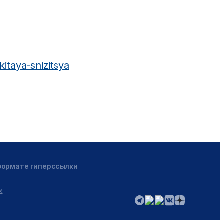
itaya-snizitsya
 формате гиперссылки
х