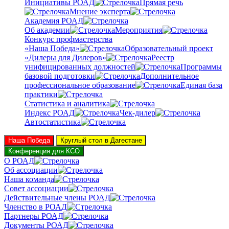
Инициативы РОАД
Прямая речь
Мнение эксперта
Академия РОАД
Об академии
Мероприятия
Конкурс профмастерства
«Наша Победа»
Образовательный проект
«Дилеры для Дилеров»
Реестр
унифицированных должностей
Программы
базовой подготовки
Дополнительное
профессиональное образование
Единая база
практики
Статистика и аналитика
Индекс РОАД
Чек-дилер
Автостатистика
Наша Победа
Круглый стол в Дагестане
Конференция для КСО
О РОАД
Об ассоциации
Наша команда
Совет ассоциации
Действительные члены РОАД
Членство в РОАД
Партнеры РОАД
Документы РОАД