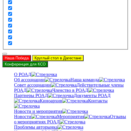
Наша Победа
Круглый стол в Дагестане
Конференция для КСО
О РОАД
Об ассоциации
Наша команда
Совет ассоциации
Действительные члены
РОАД
Членство в РОАД
Партнеры РОАД
Документы РОАД
Киноархив
Контакты
Новости и мероприятия
Новости
Мероприятия
Отзывы
о мероприятиях РОАД
Проблемы авторынка