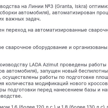
одства на Линии №3 (Granta, Iskra) оптим
сборки автомобиля), автоматизирован проц
их важных задач.
лен переход на автоматизированные свароч
ое сварочное оборудование и организованы
оизводству LADA Azimut проведены работы 
в автомобиля), запущен новый беспилотны
, осуществлены работы по подготовке площ
ия количества модификаций нового кроссо
ы подготовки перед нанесением базы и нан
зводстве.
м 1,6 (более 120 л.с.) и 1,8 (более 130 л.с