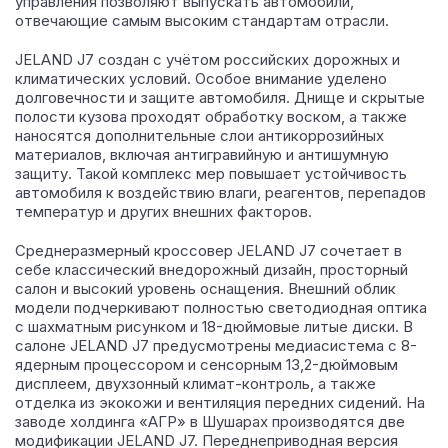
управления позволяют выпускать автомобили,
отвечающие самым высоким стандартам отрасли.
JELAND J7 создан с учётом российских дорожных и
климатических условий. Особое внимание уделено
долговечности и защите автомобиля. Днище и скрытые
полости кузова проходят обработку воском, а также
наносятся дополнительные слои антикоррозийных
материалов, включая антигравийную и антишумную
защиту. Такой комплекс мер повышает устойчивость
автомобиля к воздействию влаги, реагентов, перепадов
температур и других внешних факторов.
Среднеразмерный кроссовер JELAND J7 сочетает в
себе классический внедорожный дизайн, просторный
салон и высокий уровень оснащения. Внешний облик
модели подчеркивают полностью светодиодная оптика
с шахматным рисунком и 18-дюймовые литые диски. В
салоне JELAND J7 предусмотрены медиасистема с 8-
ядерным процессором и сенсорным 13,2-дюймовым
дисплеем, двухзонный климат-контроль, а также
отделка из экокожи и вентиляция передних сидений. На
заводе холдинга «АГР» в Шушарах производятся две
модификации JELAND J7. Переднеприводная версия