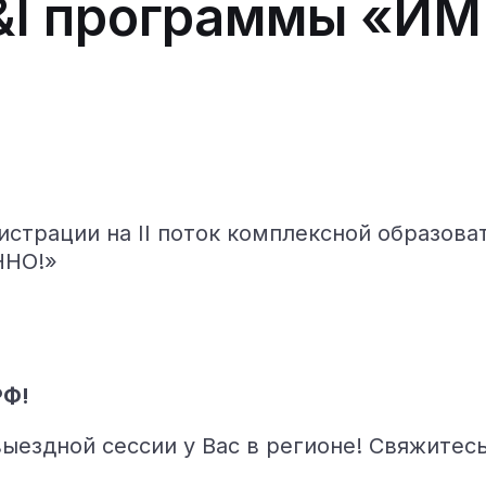
F&I программы «И
истрации на II поток комплексной образов
ННО!»
РФ!
ыездной сессии у Вас в регионе! Свяжитес