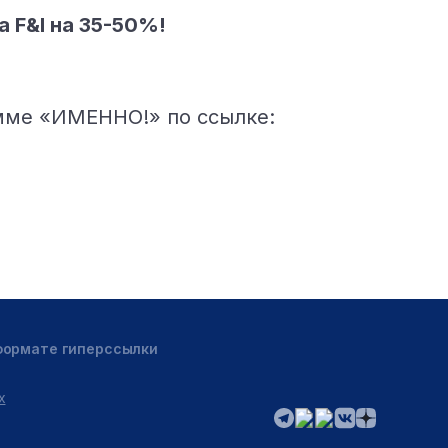
 F&I на 35-50%!
амме «ИМЕННО!» по ссылке:
 формате гиперссылки
х