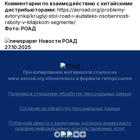
Комментарии по взаимодействию с китайскими
дистрибьюторами:
https://asroad.org/problemy-
avtorynka/kruglyj-stol-road-i-audateks-osobennosti-
raboty-v-kitajskom-segmente/
Фото: РОАД
Новости РОАД
27.10.2025
При копировании материалов ссылка на
www.asroad.org обязательна в формате гиперссылки
Политика в отношении обработки персональных данных
Согласие на обработку персональных данных
Публичная оферта о заключении договора возмездного
оказания информационно-консультационных услуг