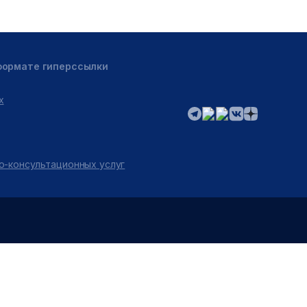
 формате гиперссылки
х
о-консультационных услуг