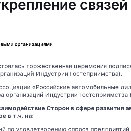
укрепление связей
тоялась торжественная церемония подпис
ганизаций Индустрии Гостеприимства).
Ассоциации «Российские автомобильные ди
 организаций Индустрии Гостеприимства (
аимодействие Сторон в сфере развития а
 в т.ч. на:
ий по удовлетворению спроса предприятий