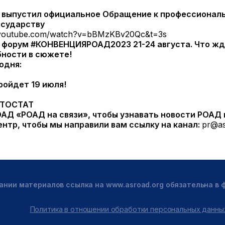
 выпустил официальное Обращение к профессиональ
осударству
.youtube.com/watch?v=bBMzKBv20Qc&t=3s
й форум #КОНВЕНЦИЯРОАД2023 21-24 августа. Что жд
бности в сюжете!
одня:
ройдет 19 июля!
АВТОСТАТ
ОАД «РОАД на связи», чтобы узнавать новости РОАД
нтр, чтобы мы направили вам ссылку на канал:
pr@as
ании материалов ссылка на www.asroad.org обязательна в
Политика в отношении обработки персональных данны