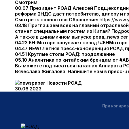
Смотрим:
00.07 Президент РОАД Алексей Подщеколдин
реформа 2НДС даст потребителю, дилеру и г
Смотреть полностью Обращение:
https://www
03.18 Приглашаем всех на главный отраслево
станет специальным гостем из Китая? Подро
А также в динамичном выпуске роад_news сег
04.23 БН-Моторс запускает завод! #БНМоторс
04.47 NEW! Летняя пресс-конференция РОАД п
04.51 Круглые столы РОАД: продолжение
05.10 Аналитика по китайским брендам от #
Вы можете подписаться на канал Аппарата Р
Вячеслава Жигалова. Напишите нам в пресс-це
Новости РОАД
30.06.2023
При копиров