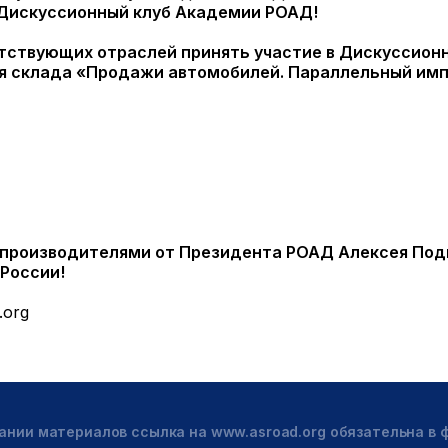
утствующих отраслей принять участие в Дискуссио
 склада «Продажи автомобилей. Параллельный импо
опроизводителями от Президента РОАД Алексея Под
России!
.org
ании материалов ссылка на www.asroad.org обязательна в