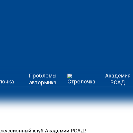
Проблемы
Академия
авторынка
РОАД
скуссионный клуб Академии РОАД!