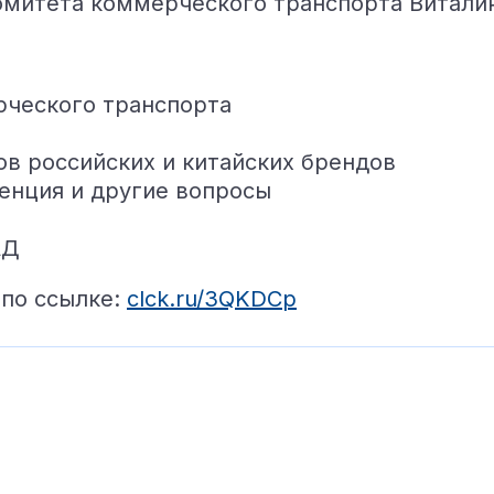
омитета коммерческого транспорта Витали
рческого транспорта
ов российских и китайских брендов
енция и другие вопросы
АД
 по ссылке:
clck.ru/3QKDCp