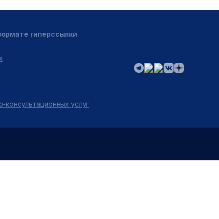
 формате гиперссылки
х
о-консультационных услуг