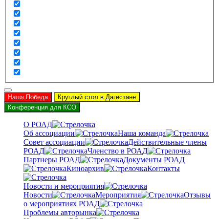
Наша Победа
Круглый стол в Дагестане
Конференция для КСО
О РОАД
Об ассоциации
Наша команда
Совет ассоциации
Действительные члены
РОАД
Членство в РОАД
Партнеры РОАД
Документы РОАД
Киноархив
Контакты
Новости и мероприятия
Новости
Мероприятия
Отзывы
о мероприятиях РОАД
Проблемы авторынка