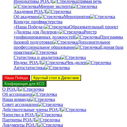
Инициативы РОАД
Прямая речь
Мнение эксперта
Академия РОАД
Об академии
Мероприятия
Конкурс профмастерства
«Наша Победа»
Образовательный проект
«Дилеры для Дилеров»
Реестр
унифицированных должностей
Программы
базовой подготовки
Дополнительное
профессиональное образование
Единая база
практики
Статистика и аналитика
Индекс РОАД
Чек-дилер
Автостатистика
Наша Победа
Круглый стол в Дагестане
Конференция для КСО
О РОАД
Об ассоциации
Наша команда
Совет ассоциации
Действительные члены РОАД
Членство в РОАД
Партнеры РОАД
Документы РОАД