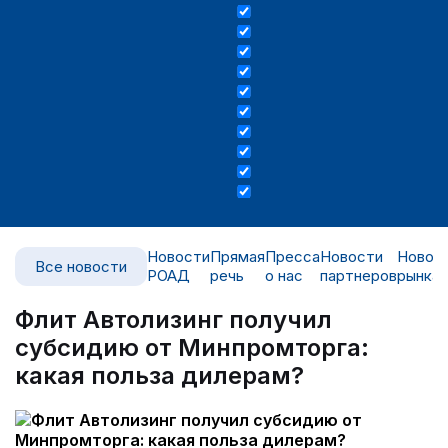
Новости
Прямая
Пресса
Новости
Новос
Все новости
РОАД
речь
о нас
партнеров
рынка
Флит Автолизинг получил
субсидию от Минпромторга:
какая польза дилерам?