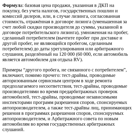
Формул
а: базовая цена продажи, указанная в ДКП на
покупку, без учета налогов, государственных пошлин и
комиссий дилеров, или, в случае лизинга, согласованная
стоимость, отражённая в договоре лизинга (уменьшенная за
счет любой скидки производителя до суммы, указанной в
договоре потребительского лизинга), умноженная на пробег,
сделанный потребителем (вычтите пробег при доставке и
другой пробег, не являющийся пробегом, сделанным
потребителем) до даты урегулирования или арбитражного
слушания, разделённый на 120 000 (60 000, если автомобиль
является автомобилем для отдыха RV).
Примеры “другого пробега, не связанного с потребителем”,
включают, помимо прочего: тест-драйвы, проводимые
авторизованным сервисным центром в ходе ремонта
предполагаемого несоответствия, тест-драйвы, проводимые
производителями во время предарбитражных проверок
автомобилей, тест-драйвы, проводимые независимыми
инспекторами программ разрешения споров, спонсируемых
автопроизводителем, а также тест-драйвы лиц, принимающих
решения в программах разрешения споров, спонсируемых
автопроизводителем, и Арбитражного совета по новым
автомобилям во время государственных арбитражных
слушаний.