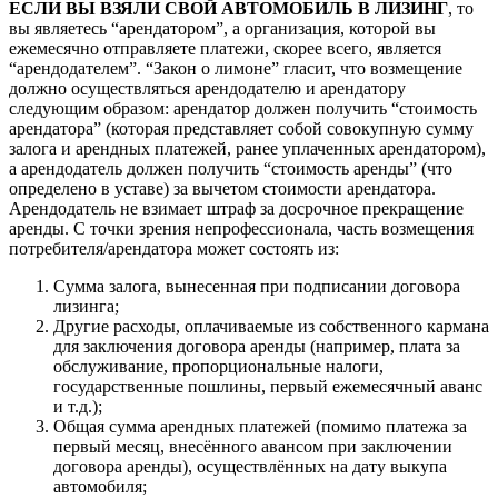
ЕСЛИ ВЫ ВЗЯЛИ СВОЙ АВТОМОБИЛЬ В ЛИЗИНГ
, то
вы являетесь “арендатором”, а организация, которой вы
ежемесячно отправляете платежи, скорее всего, является
“арендодателем”. “Закон о лимоне” гласит, что возмещение
должно осуществляться арендодателю и арендатору
следующим образом: арендатор должен получить “стоимость
арендатора” (которая представляет собой совокупную сумму
залога и арендных платежей, ранее уплаченных арендатором),
а арендодатель должен получить “стоимость аренды” (что
определено в уставе) за вычетом стоимости арендатора.
Арендодатель не взимает штраф за досрочное прекращение
аренды. С точки зрения непрофессионала, часть возмещения
потребителя/арендатора может состоять из:
Сумма залога, вынесенная при подписании договора
лизинга;
Другие расходы, оплачиваемые из собственного кармана
для заключения договора аренды (например, плата за
обслуживание, пропорциональные налоги,
государственные пошлины, первый ежемесячный аванс
и т.д.);
Общая сумма арендных платежей (помимо платежа за
первый месяц, внесённого авансом при заключении
договора аренды), осуществлённых на дату выкупа
автомобиля;