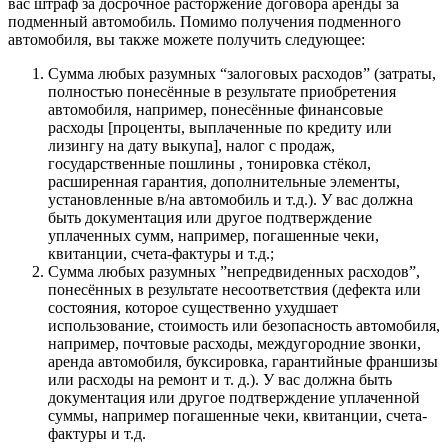
вас штраф за досрочное расторжение договора аренды за
подменный автомобиль. Помимо получения подменного
автомобиля, вы также можете получить следующее:
Сумма любых разумных “залоговых расходов” (затраты,
полностью понесённые в результате приобретения
автомобиля, например, понесённые финансовые
расходы [проценты, выплаченные по кредиту или
лизингу на дату выкупа], налог с продаж,
государственные пошлины , тонировка стёкол,
расширенная гарантия, дополнительные элементы,
установленные в/на автомобиль и т.д.). У вас должна
быть документация или другое подтверждение
уплаченных сумм, например, погашенные чеки,
квитанции, счета-фактуры и т.д.;
Сумма любых разумных ”непредвиденных расходов”,
понесённых в результате несоответствия (дефекта или
состояния, которое существенно ухудшает
использование, стоимость или безопасность автомобиля,
например, почтовые расходы, междугородние звонки,
аренда автомобиля, буксировка, гарантийные франшизы
или расходы на ремонт и т. д.). У вас должна быть
документация или другое подтверждение уплаченной
суммы, например погашенные чеки, квитанции, счета-
фактуры и т.д.