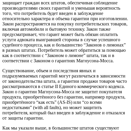
защищает граждан всех штатов, обеспечивая соблюдение
производителями своих гарантий и уменьшая вероятность
того, что потребитель будет введен в заблуждение
относительно характера и объема гарантии при изготовлении.
Закон распространяется на покупку потребительских товаров,
включая автомобили и бытовую технику. Закон также
предусматривает, что гарант может быть обязан оплатить
услуги адвоката выигравшей стороны в случае успешного
судебного процесса, как и большинство “Законов о лимонах”
в разных штатах. Потребитель может обратиться за помощью
как в соответствии с “Законом о лимоне” штата, так и в
соответствии с Законом о гарантиях Магнусона-Мосса.
Существование, объем и последствия явных и
подразумеваемых гарантий могут различаться в зависимости
от законодательства штата, а гарантии продажи товаров часто
рассматриваются в статье II Единого коммерческого кодекса.
Закон о гарантии Магнусона-Мосса не защитит покупателя
продукта, приобретённого без гарантии, например продукта,
приобретённого “как есть” (AS-IS) или “со всеми
недостатками” (with all faults), но может защитить
потребителя, который был введен в заблуждение и отказался
от защиты гарантии.
Как мы указали выше, в большинстве штатов существуют