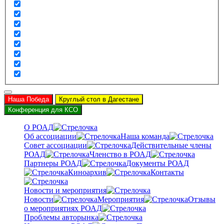
Наша Победа
Круглый стол в Дагестане
Конференция для КСО
О РОАД
Об ассоциации
Наша команда
Совет ассоциации
Действительные члены
РОАД
Членство в РОАД
Партнеры РОАД
Документы РОАД
Киноархив
Контакты
Новости и мероприятия
Новости
Мероприятия
Отзывы
о мероприятиях РОАД
Проблемы авторынка