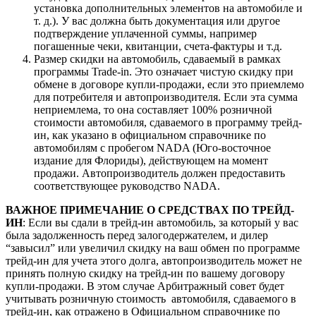
установка дополнительных элементов на автомобиле и
т. д.). У вас должна быть документация или другое
подтверждение уплаченной суммы, например
погашенные чеки, квитанции, счета-фактуры и т.д.
Размер скидки на автомобиль, сдаваемый в рамках
программы Trade-in. Это означает чистую скидку при
обмене в договоре купли-продажи, если это приемлемо
для потребителя и автопроизводителя. Если эта сумма
неприемлема, то она составляет 100% розничной
стоимости автомобиля, сдаваемого в программу трейд-
ин, как указано в официальном справочнике по
автомобилям с пробегом NADA (Юго-восточное
издание для Флориды), действующем на момент
продажи. Автопроизводитель должен предоставить
соответствующее руководство NADA.
ВАЖНОЕ ПРИМЕЧАНИЕ О СРЕДСТВАХ ПО ТРЕЙД-
ИН
: Если вы сдали в трейд-ин автомобиль, за который у вас
была задолженность перед залогодержателем, и дилер
“завысил” или увеличил скидку на ваш обмен по программе
трейд-ин для учета этого долга, автопроизводитель может не
принять полную скидку на трейд-ин по вашему договору
купли-продажи. В этом случае Арбитражный совет будет
учитывать розничную стоимость автомобиля, сдаваемого в
трейд-ин, как отражено в Официальном справочнике по