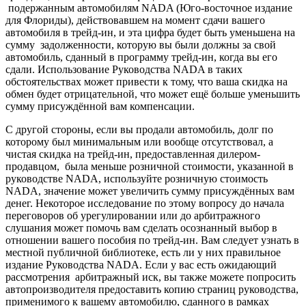
подержанным автомобилям NADA (Юго-восточное издание
для Флориды), действовавшем на момент сдачи вашего
автомобиля в трейд-ин, и эта цифра будет быть уменьшена на
сумму задолженности, которую вы были должны за свой
автомобиль, сданный в программу трейд-ин, когда вы его
сдали. Использование Руководства NADA в таких
обстоятельствах может привести к тому, что ваша скидка на
обмен будет отрицательной, что может ещё больше уменьшить
сумму присуждённой вам компенсации.
С другой стороны, если вы продали автомобиль, долг по
которому был минимальным или вообще отсутствовал, а
чистая скидка на трейд-ин, предоставленная дилером-
продавцом, была меньше розничной стоимости, указанной в
руководстве NADA, используйте розничную стоимость
NADA, значение может увеличить сумму присуждённых вам
денег. Некоторое исследование по этому вопросу до начала
переговоров об урегулировании или до арбитражного
слушания может помочь вам сделать осознанный выбор в
отношении вашего пособия по трейд-ин. Вам следует узнать в
местной публичной библиотеке, есть ли у них правильное
издание Руководства NADA. Если у вас есть ожидающий
рассмотрения арбитражный иск, вы также можете попросить
автопроизводителя предоставить копию страниц руководства,
применимого к вашему автомобилю, сданного в рамках