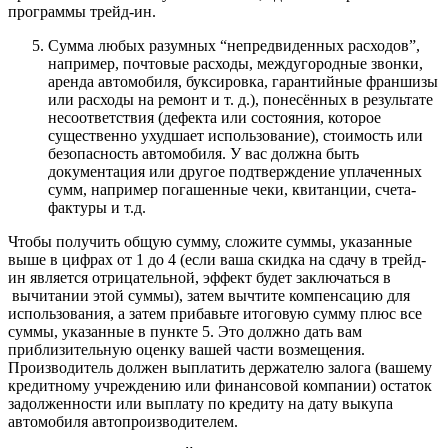
программы трейд-ин.
Сумма любых разумных “непредвиденных расходов”,
например, почтовые расходы, междугородные звонки,
аренда автомобиля, буксировка, гарантийные франшизы
или расходы на ремонт и т. д.), понесённых в результате
несоответствия (дефекта или состояния, которое
существенно ухудшает использование), стоимость или
безопасность автомобиля. У вас должна быть
документация или другое подтверждение уплаченных
сумм, например погашенные чеки, квитанции, счета-
фактуры и т.д.
Чтобы получить общую сумму, сложите суммы, указанные
выше в цифрах от 1 до 4 (если ваша скидка на сдачу в трейд-
ин является отрицательной, эффект будет заключаться в
вычитании этой суммы), затем вычтите компенсацию для
использования, а затем прибавьте итоговую сумму плюс все
суммы, указанные в пункте 5. Это должно дать вам
приблизительную оценку вашей части возмещения.
Производитель должен выплатить держателю залога (вашему
кредитному учреждению или финансовой компании) остаток
задолженности или выплату по кредиту на дату выкупа
автомобиля автопроизводителем.