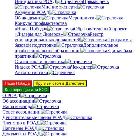
Инициативы РОАД
Прямая речь
Мнение эксперта
Академия РОАД
Об академии
Мероприятия
Конкурс профмастерства
«Наша Победа»
Образовательный проект
«Дилеры для Дилеров»
Реестр
унифицированных должностей
Программы
базовой подготовки
Дополнительное
профессиональное образование
Единая база
практики
Статистика и аналитика
Индекс РОАД
Чек-дилер
Автостатистика
Наша Победа
Круглый стол в Дагестане
Конференция для КСО
О РОАД
Об ассоциации
Наша команда
Совет ассоциации
Действительные члены РОАД
Членство в РОАД
Партнеры РОАД
Документы РОАД