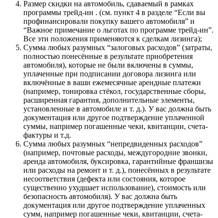
Размер скидки на автомобиль, сдаваемый в рамках
программы трейд-ин . (см. пункт 4 в разделе “Если вы
профинансировали покупку вашего автомобиля” и
“Важное примечание о льготах по программе трейд-ин”.
Все эти положения применяются к сделкам лизинга);
Сумма любых разумных “залоговых расходов” (затраты,
полностью понесённые в результате приобретения
автомобиля), которые не были включены в суммы,
уплаченные при подписании договора лизинга или
включённые в ваши ежемесячные арендные платежи
(например, тонировка стёкол, государственные сборы,
расширенная гарантия, дополнительные элементы,
установленные в автомобиле и т. д.). У вас должна быть
документация или другое подтверждение уплаченной
суммы, например погашенные чеки, квитанции, счета-
фактуры и т.д.
Сумма любых разумных “непредвиденных расходов”
(например, почтовые расходы, междугородние звонки,
аренда автомобиля, буксировка, гарантийные франшизы
или расходы на ремонт и т. д.), понесённых в результате
несоответствия (дефекта или состояния, которое
существенно ухудшает использование), стоимость или
безопасность автомобиля). У вас должна быть
документация или другое подтверждение уплаченных
сумм, например погашенные чеки, квитанции, счета-